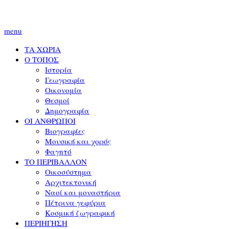
menu
ΤΑ ΧΩΡΙΑ
Ο ΤΟΠΟΣ
Ιστορία
Γεωγραφία
Οικονομία
Θεσμοί
Δημογραφία
ΟΙ ΑΝΘΡΩΠΟΙ
Βιογραφίες
Μουσική και χορός
Φαγητό
ΤΟ ΠΕΡΙΒΑΛΛΟΝ
Οικοσύστημα
Αρχιτεκτονική
Ναοί και μοναστήρια
Πέτρινα γεφύρια
Κοσμική ζωγραφική
ΠΕΡΙΗΓΗΣΗ