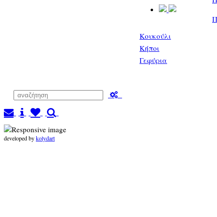
Π
Κουκούλι
Κήποι
Γεφύρια
developed by
kolydart