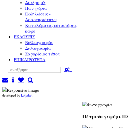
Διαδρομές
Πανηγύρια
Εκδηλώσεις -
Δραστηριότητες
Καταλύματα, εστιατόρια,
καφέ
ΕΚΔΟΣΕΙΣ
Βιβλιογραφία
Δισκογραφία
Ζαγορίσιος τύπος
ΕΠΙΚΑΙΡΟΤΗΤΑ
developed by
kolydart
Πέτρινο γεφύρι Πλ