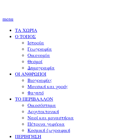
menu
ΤΑ ΧΩΡΙΑ
Ο ΤΟΠΟΣ
Ιστορία
Γεωγραφία
Οικονομία
Θεσμοί
Δημογραφία
ΟΙ ΑΝΘΡΩΠΟΙ
Βιογραφίες
Μουσική και χορός
Φαγητό
ΤΟ ΠΕΡΙΒΑΛΛΟΝ
Οικοσύστημα
Αρχιτεκτονική
Ναοί και μοναστήρια
Πέτρινα γεφύρια
Κοσμική ζωγραφική
ΠΕΡΙΗΓΗΣΗ