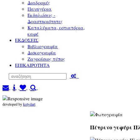
Διαδρομές
Πανηγύρια
Εκδηλώσεις -
Δραστηριότητες
Καταλύματα, εστιατόρια,
καφέ
ΕΚΔΟΣΕΙΣ
Βιβλιογραφία
Δισκογραφία
Ζαγορίσιος τύπος
ΕΠΙΚΑΙΡΟΤΗΤΑ
developed by
kolydart
Πέτρινο γεφύρι Πλ