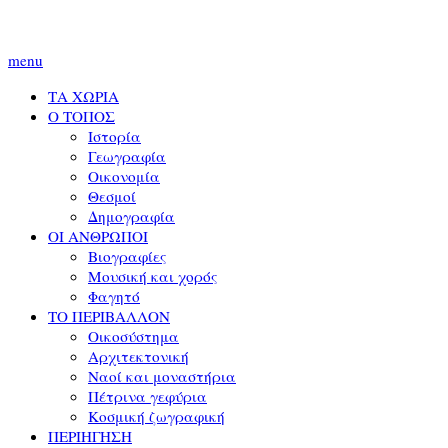
menu
ΤΑ ΧΩΡΙΑ
Ο ΤΟΠΟΣ
Ιστορία
Γεωγραφία
Οικονομία
Θεσμοί
Δημογραφία
ΟΙ ΑΝΘΡΩΠΟΙ
Βιογραφίες
Μουσική και χορός
Φαγητό
ΤΟ ΠΕΡΙΒΑΛΛΟΝ
Οικοσύστημα
Αρχιτεκτονική
Ναοί και μοναστήρια
Πέτρινα γεφύρια
Κοσμική ζωγραφική
ΠΕΡΙΗΓΗΣΗ