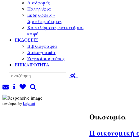
Διαδρομές
Πανηγύρια
Εκδηλώσεις -
Δραστηριότητες
Καταλύματα, εστιατόρια,
καφέ
ΕΚΔΟΣΕΙΣ
Βιβλιογραφία
Δισκογραφία
Ζαγορίσιος τύπος
ΕΠΙΚΑΙΡΟΤΗΤΑ
developed by
kolydart
Οικονομία
Η οικονομική 