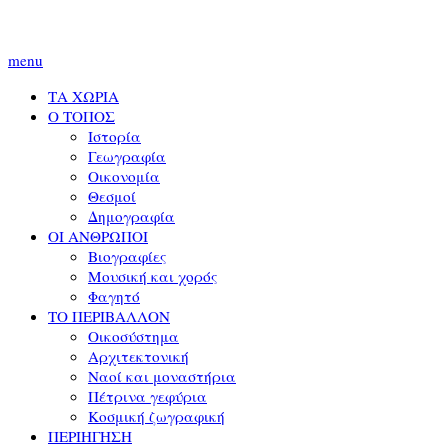
menu
ΤΑ ΧΩΡΙΑ
Ο ΤΟΠΟΣ
Ιστορία
Γεωγραφία
Οικονομία
Θεσμοί
Δημογραφία
ΟΙ ΑΝΘΡΩΠΟΙ
Βιογραφίες
Μουσική και χορός
Φαγητό
ΤΟ ΠΕΡΙΒΑΛΛΟΝ
Οικοσύστημα
Αρχιτεκτονική
Ναοί και μοναστήρια
Πέτρινα γεφύρια
Κοσμική ζωγραφική
ΠΕΡΙΗΓΗΣΗ