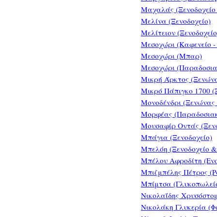
Μαχαλάς (Ξενοδοχείο
Μελίνα (Ξενοδοχείο)
Μελίτειον (Ξενοδοχείο
Μεσοχώρι (Καφενείο -
Μεσοχώρι (Μπαρ)
Μεσοχώρι (Παραδοσια
Μικρή Άρκτος (Ξενώνα
Μικρό Πάπιγκο 1700 (
Μονοδένδρι (Ξενώνας 
Μορφέας (Παραδοσια
Μουσαφίρ Οντάς (Ξεν
Μπάγια (Ξενοδοχείο)
Μπελόη (Ξενοδοχείο &
Μπέλου Αφροδίτη (Εν
Μπιζμπέλης Πέτρος (Ρ
Μπίμτσα (Γλυκοπωλεί
Νικολαΐδης Χρυσόστομ
Νικολάκη Γλυκερία (Φ