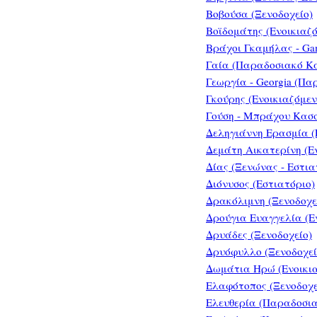
Βοβούσα (Ξενοδοχείο)
Βοϊδομάτης (Ενοικιαζ
Βράχοι Γκαμήλας - Gami
Γαία (Παραδοσιακό Κ
Γεωργία - Georgia (Π
Γκούρης (Ενοικιαζόμε
Γούση - Μπράχου Κασσ
Δεληγιάννη Ερασμία (
Δεμάτη Αικατερίνη (Ε
Δίας (Ξενώνας - Εστια
Διόνυσος (Εστιατόριο)
Δρακόλιμνη (Ξενοδοχε
Δρούγια Ευαγγελία (Ε
Δρυάδες (Ξενοδοχείο)
Δρυόφυλλο (Ξενοδοχείο
Δωμάτια Ηρώ (Ενοικι
Ελαφότοπος (Ξενοδοχεί
Ελευθερία (Παραδοσι