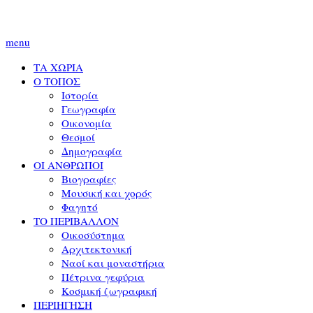
menu
ΤΑ ΧΩΡΙΑ
Ο ΤΟΠΟΣ
Ιστορία
Γεωγραφία
Οικονομία
Θεσμοί
Δημογραφία
ΟΙ ΑΝΘΡΩΠΟΙ
Βιογραφίες
Μουσική και χορός
Φαγητό
ΤΟ ΠΕΡΙΒΑΛΛΟΝ
Οικοσύστημα
Αρχιτεκτονική
Ναοί και μοναστήρια
Πέτρινα γεφύρια
Κοσμική ζωγραφική
ΠΕΡΙΗΓΗΣΗ