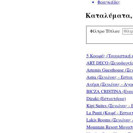
Φραγκάδες
Καταλύματα, 
Φίλτρο Τίτλου
5 Κορφές (Τουριστική
ART DECO (Ξενοδοχεί
Artemis Guesthouse (Ξ
Astra (Ξενώνας - Εστια
Aνέμη (Ξενώνας - Αγρ
BICZA CRISTINA (Ενοι
Dizaki (Εστιατόριο)
Kipi Suites (Ξενώνας -
La Punti (Καφέ - Εστια
Lakis Rooms (Ξενώνας
Mountain Resort Μονοπ