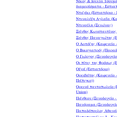
Νίκος & Ιουλία Τσουμ
διαμερίσματα - Εστιατ
Ντιζάκι (Εστιατόριο -
Ντιναλέξη Αγλαΐα (Κα
Ντινούλη (Ξενώνας)
Ξάνθος Κωνσταντίνος 
Ξάνθος Παναγιώτης (
Ο Αρτόζης (Καφενείο 
Ο Βικογιατρός (Παραδ
Ο Γιώργος (Ξενοδοχείο
Οι πίτες της Φρόσως (
Οξυά (Εστιατόριο)
Ορειβάτης (Καφενείο -
Πάπιγκο))
Ορεινό παντοπωλείο (
Union)
Πάνθεον (Ξενοδοχείο -
Πανόραμα (Ξενοδοχεί
Παπαδόπουλος Αθανάσι
Παπαποστόλου Δ - Κρα