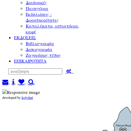
Διαδρομές
Πανηγύρια
Εκδηλώσεις -
Δραστηριότητες
Καταλύματα, εστιατόρια,
καφέ
ΕΚΔΟΣΕΙΣ
Βιβλιογραφία
Δισκογραφία
Ζαγορίσιος τύπος
ΕΠΙΚΑΙΡΟΤΗΤΑ
developed by
kolydart
Πάπιγκο Μεγά