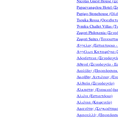
Nicolas Guest House (Ξ
Papaevangelou Hotel (Ξ
Papigo-Stonehouse (Ολ
Tsouka Rossa (Ορειβατ
Tymfea Challet Villas 
Zagori Philoxenia (Ξενο
Zagori Suites (Τουριστ
Άγγελος (Εστιατοριο -
Αγγέλων Καταφύγιο (
Αδράστεια (Ξενοδοχεί
Αθηνά (Ξενοδοχείο - Ε
Αιολίδες (Παραδοσιακ
Ακρίβης Αντώνιος (Εν
Αλθαία (Ξενοδοχείο)
Άλκηστης (Ενοικιαζόμ
Αλώνι (Εστιατόριο)
Αλώνια (Καφενείο)
Αμανίτης (Συγκρότημ
Αμαρυλλίς (Παραδοσ