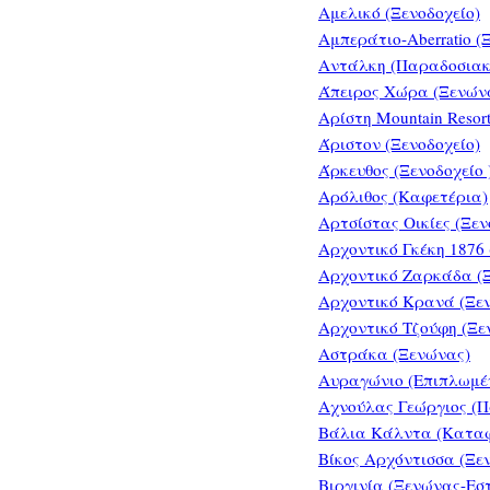
Αμελικό (Ξενοδοχείο)
Αμπεράτιο-Αberratio (
Αντάλκη (Παραδοσιακ
Άπειρος Χώρα (Ξενών
Αρίστη Mountain Resort
Άριστον (Ξενοδοχείο)
Άρκευθος (Ξενοδοχείο 
Αρόλιθος (Καφετέρια)
Αρτσίστας Οικίες (Ξεν
Αρχοντικό Γκέκη 1876 
Αρχοντικό Ζαρκάδα (
Αρχοντικό Κρανά (Ξεν
Αρχοντικό Τζούφη (Ξε
Αστράκα (Ξενώνας)
Αυραγώνιο (Επιπλωμέν
Αχνούλας Γεώργιος (
Βάλια Κάλντα (Καταφ
Βίκος Αρχόντισσα (Ξε
Βιργινία (Ξενώνας-Εσ