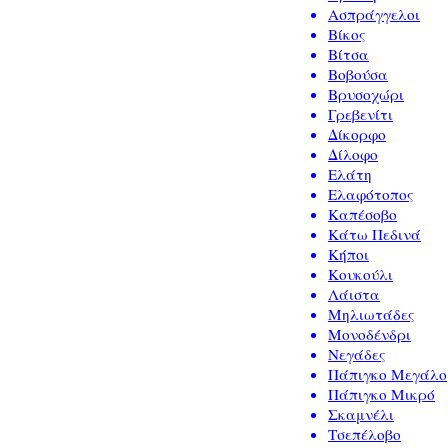
Ασπράγγελοι
Βίκος
Βίτσα
Βοβούσα
Βρυσοχώρι
Γρεβενίτι
Δίκορφο
Δίλοφο
Ελάτη
Ελαφότοπος
Καπέσοβο
Κάτω Πεδινά
Κήποι
Κουκούλι
Λάιστα
Μηλιωτάδες
Μονοδένδρι
Νεγάδες
Πάπιγκο Μεγάλο
Πάπιγκο Μικρό
Σκαμνέλι
Τσεπέλοβο