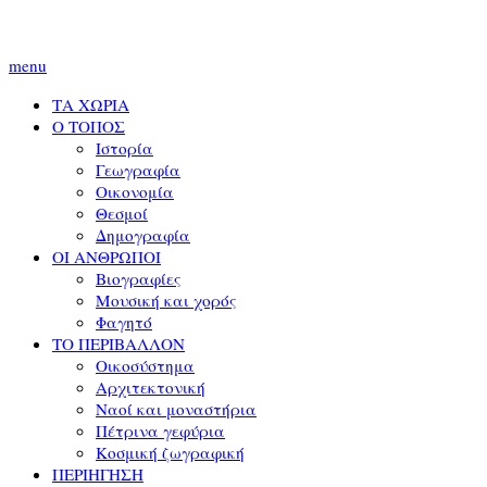
menu
ΤΑ ΧΩΡΙΑ
Ο ΤΟΠΟΣ
Ιστορία
Γεωγραφία
Οικονομία
Θεσμοί
Δημογραφία
ΟΙ ΑΝΘΡΩΠΟΙ
Βιογραφίες
Μουσική και χορός
Φαγητό
ΤΟ ΠΕΡΙΒΑΛΛΟΝ
Οικοσύστημα
Αρχιτεκτονική
Ναοί και μοναστήρια
Πέτρινα γεφύρια
Κοσμική ζωγραφική
ΠΕΡΙΗΓΗΣΗ