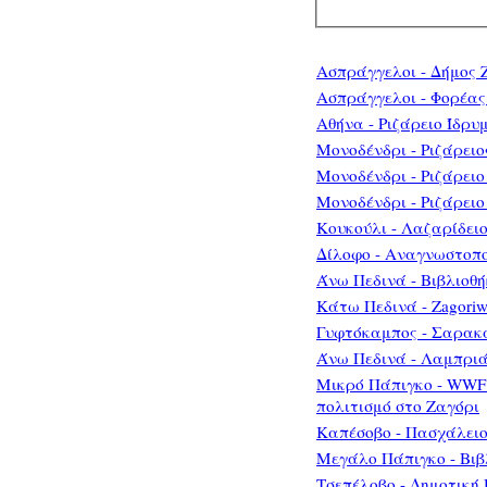
Ασπράγγελοι - Δήμος 
Ασπράγγελοι - Φορέας
Αθήνα - Ριζάρειο Ίδρυ
Μονοδένδρι - Ριζάρειο
Μονοδένδρι - Ριζάρει
Μονοδένδρι - Ριζάρειο
Κουκούλι - Λαζαρίδει
Δίλοφο - Αναγνωστοπο
Άνω Πεδινά - Βιβλιοθ
Κάτω Πεδινά - Zagori
Γυφτόκαμπος - Σαρακ
Άνω Πεδινά - Λαμπριά
Μικρό Πάπιγκο - WWF 
πολιτισμό στο Ζαγόρι
Καπέσοβο - Πασχάλει
Μεγάλο Πάπιγκο - Βι
Τσεπέλοβο - Δημοτική