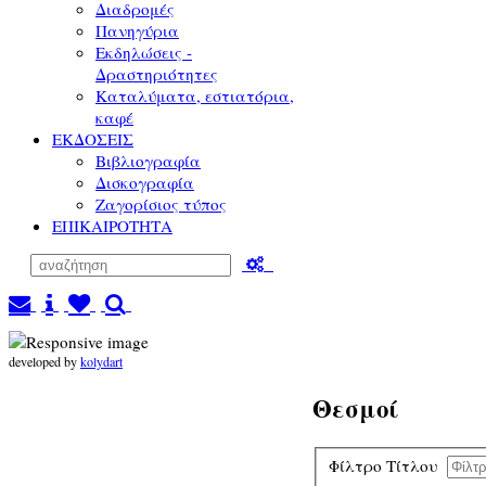
Διαδρομές
Πανηγύρια
Εκδηλώσεις -
Δραστηριότητες
Καταλύματα, εστιατόρια,
καφέ
ΕΚΔΟΣΕΙΣ
Βιβλιογραφία
Δισκογραφία
Ζαγορίσιος τύπος
ΕΠΙΚΑΙΡΟΤΗΤΑ
developed by
kolydart
Θεσμοί
Φίλτρο Τίτλου