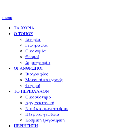
menu
ΤΑ ΧΩΡΙΑ
Ο ΤΟΠΟΣ
Ιστορία
Γεωγραφία
Οικονομία
Θεσμοί
Δημογραφία
ΟΙ ΑΝΘΡΩΠΟΙ
Βιογραφίες
Μουσική και χορός
Φαγητό
ΤΟ ΠΕΡΙΒΑΛΛΟΝ
Οικοσύστημα
Αρχιτεκτονική
Ναοί και μοναστήρια
Πέτρινα γεφύρια
Κοσμική ζωγραφική
ΠΕΡΙΗΓΗΣΗ