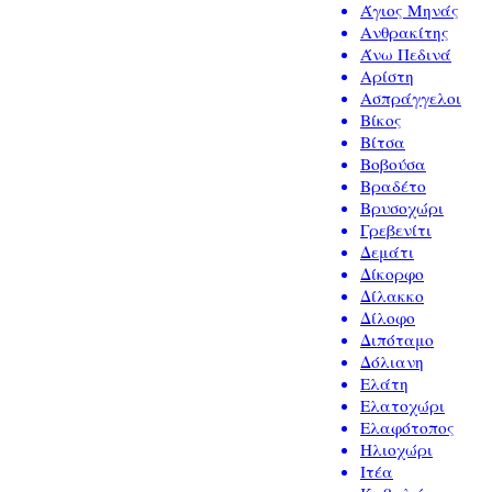
Άγιος Μηνάς
Ανθρακίτης
Άνω Πεδινά
Αρίστη
Ασπράγγελοι
Βίκος
Βίτσα
Βοβούσα
Βραδέτο
Βρυσοχώρι
Γρεβενίτι
Δεμάτι
Δίκορφο
Δίλακκο
Δίλοφο
Διπόταμο
Δόλιανη
Ελάτη
Ελατοχώρι
Ελαφότοπος
Ηλιοχώρι
Ιτέα