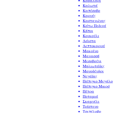
Καβαλάρι
Καλωτά
Καπέσοβο
Καρυές
Καστανώνας
Κάτω Πεδινά
Κήποι
Κουκούλι
Λάιστα
Λεπτοκαρυά
Μακρίνο
Μανασσή
Μεσοβούνι
Μηλιωτάδες
Μονοδένδρι
Νεγάδες
Πάπιγκο Μεγάλο
Πάπιγκο Μικρό
Πέτρα
Ποταμιά
Σκαμνέλι
Τρίστενο
Τσεπέλοβο