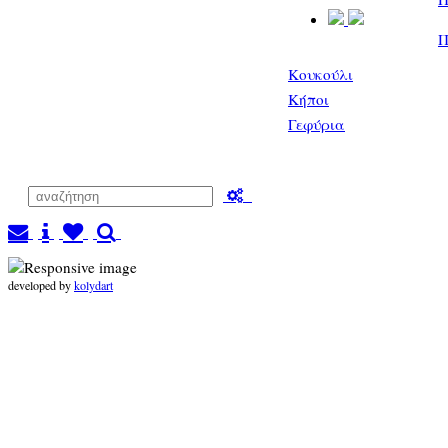
Π
Κουκούλι
Κήποι
Γεφύρια
developed by
kolydart