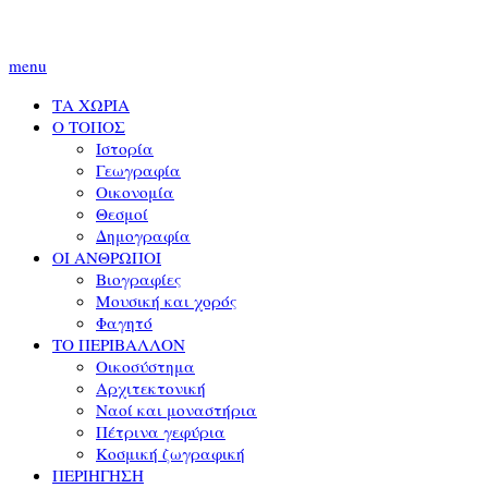
menu
ΤΑ ΧΩΡΙΑ
Ο ΤΟΠΟΣ
Ιστορία
Γεωγραφία
Οικονομία
Θεσμοί
Δημογραφία
ΟΙ ΑΝΘΡΩΠΟΙ
Βιογραφίες
Μουσική και χορός
Φαγητό
ΤΟ ΠΕΡΙΒΑΛΛΟΝ
Οικοσύστημα
Αρχιτεκτονική
Ναοί και μοναστήρια
Πέτρινα γεφύρια
Κοσμική ζωγραφική
ΠΕΡΙΗΓΗΣΗ