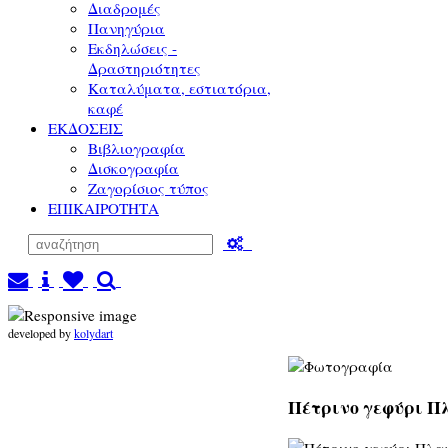
Διαδρομές
Πανηγύρια
Εκδηλώσεις -
Δραστηριότητες
Καταλύματα, εστιατόρια,
καφέ
ΕΚΔΟΣΕΙΣ
Βιβλιογραφία
Δισκογραφία
Ζαγορίσιος τύπος
ΕΠΙΚΑΙΡΟΤΗΤΑ
developed by
kolydart
Πέτρινο γεφύρι Πλ