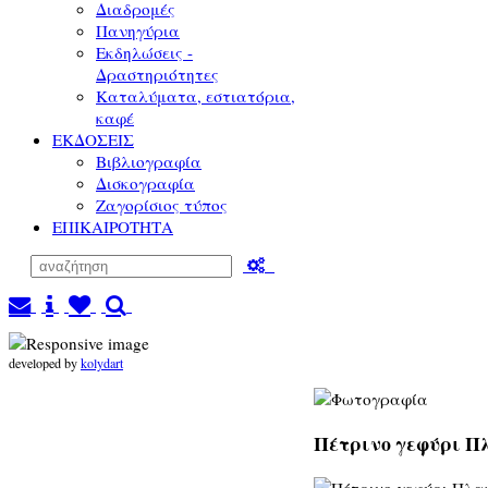
Διαδρομές
Πανηγύρια
Εκδηλώσεις -
Δραστηριότητες
Καταλύματα, εστιατόρια,
καφέ
ΕΚΔΟΣΕΙΣ
Βιβλιογραφία
Δισκογραφία
Ζαγορίσιος τύπος
ΕΠΙΚΑΙΡΟΤΗΤΑ
developed by
kolydart
Πέτρινο γεφύρι Πλ