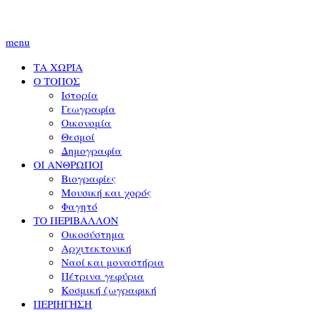
menu
ΤΑ ΧΩΡΙΑ
Ο ΤΟΠΟΣ
Ιστορία
Γεωγραφία
Οικονομία
Θεσμοί
Δημογραφία
ΟΙ ΑΝΘΡΩΠΟΙ
Βιογραφίες
Μουσική και χορός
Φαγητό
ΤΟ ΠΕΡΙΒΑΛΛΟΝ
Οικοσύστημα
Αρχιτεκτονική
Ναοί και μοναστήρια
Πέτρινα γεφύρια
Κοσμική ζωγραφική
ΠΕΡΙΗΓΗΣΗ