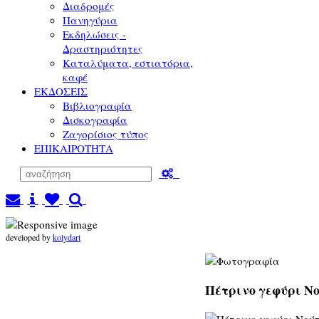
Διαδρομές
Πανηγύρια
Εκδηλώσεις -
Δραστηριότητες
Καταλύματα, εστιατόρια,
καφέ
ΕΚΔΟΣΕΙΣ
Βιβλιογραφία
Δισκογραφία
Ζαγορίσιος τύπος
ΕΠΙΚΑΙΡΟΤΗΤΑ
developed by
kolydart
Πέτρινο γεφύρι Νο