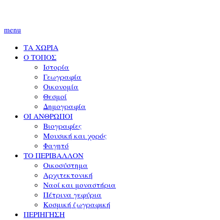
menu
ΤΑ ΧΩΡΙΑ
Ο ΤΟΠΟΣ
Ιστορία
Γεωγραφία
Οικονομία
Θεσμοί
Δημογραφία
ΟΙ ΑΝΘΡΩΠΟΙ
Βιογραφίες
Μουσική και χορός
Φαγητό
ΤΟ ΠΕΡΙΒΑΛΛΟΝ
Οικοσύστημα
Αρχιτεκτονική
Ναοί και μοναστήρια
Πέτρινα γεφύρια
Κοσμική ζωγραφική
ΠΕΡΙΗΓΗΣΗ