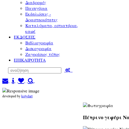
Διαδρομές
Πανηγύρια
Εκδηλώσεις -
Δραστηριότητες
Καταλύματα, εστιατόρια,
καφέ
ΕΚΔΟΣΕΙΣ
Βιβλιογραφία
Δισκογραφία
Ζαγορίσιος τύπος
ΕΠΙΚΑΙΡΟΤΗΤΑ
developed by
kolydart
Πέτρινο γεφύρι Νο