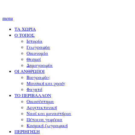
menu
ΤΑ ΧΩΡΙΑ
Ο ΤΟΠΟΣ
Ιστορία
Γεωγραφία
Οικονομία
Θεσμοί
Δημογραφία
ΟΙ ΑΝΘΡΩΠΟΙ
Βιογραφίες
Μουσική και χορός
Φαγητό
ΤΟ ΠΕΡΙΒΑΛΛΟΝ
Οικοσύστημα
Αρχιτεκτονική
Ναοί και μοναστήρια
Πέτρινα γεφύρια
Κοσμική ζωγραφική
ΠΕΡΙΗΓΗΣΗ