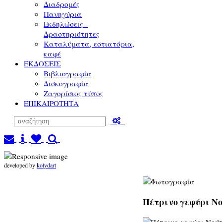
Διαδρομές
Πανηγύρια
Εκδηλώσεις -
Δραστηριότητες
Καταλύματα, εστιατόρια,
καφέ
ΕΚΔΟΣΕΙΣ
Βιβλιογραφία
Δισκογραφία
Ζαγορίσιος τύπος
ΕΠΙΚΑΙΡΟΤΗΤΑ
developed by
kolydart
Πέτρινο γεφύρι Νο