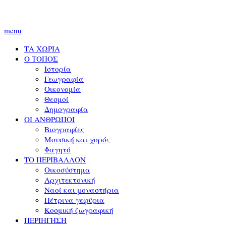
menu
ΤΑ ΧΩΡΙΑ
Ο ΤΟΠΟΣ
Ιστορία
Γεωγραφία
Οικονομία
Θεσμοί
Δημογραφία
ΟΙ ΑΝΘΡΩΠΟΙ
Βιογραφίες
Μουσική και χορός
Φαγητό
ΤΟ ΠΕΡΙΒΑΛΛΟΝ
Οικοσύστημα
Αρχιτεκτονική
Ναοί και μοναστήρια
Πέτρινα γεφύρια
Κοσμική ζωγραφική
ΠΕΡΙΗΓΗΣΗ