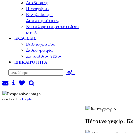
Διαδρομές
Πανηγύρια
Εκδηλώσεις -
Δραστηριότητες
Καταλύματα, εστιατόρια,
καφέ
ΕΚΔΟΣΕΙΣ
Βιβλιογραφία
Δισκογραφία
Ζαγορίσιος τύπος
ΕΠΙΚΑΙΡΟΤΗΤΑ
developed by
kolydart
Πέτρινο γεφύρι Κο