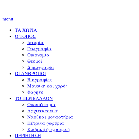
menu
ΤΑ ΧΩΡΙΑ
Ο ΤΟΠΟΣ
Ιστορία
Γεωγραφία
Οικονομία
Θεσμοί
Δημογραφία
ΟΙ ΑΝΘΡΩΠΟΙ
Βιογραφίες
Μουσική και χορός
Φαγητό
ΤΟ ΠΕΡΙΒΑΛΛΟΝ
Οικοσύστημα
Αρχιτεκτονική
Ναοί και μοναστήρια
Πέτρινα γεφύρια
Κοσμική ζωγραφική
ΠΕΡΙΗΓΗΣΗ