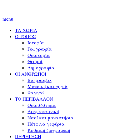
menu
ΤΑ ΧΩΡΙΑ
Ο ΤΟΠΟΣ
Ιστορία
Γεωγραφία
Οικονομία
Θεσμοί
Δημογραφία
ΟΙ ΑΝΘΡΩΠΟΙ
Βιογραφίες
Μουσική και χορός
Φαγητό
ΤΟ ΠΕΡΙΒΑΛΛΟΝ
Οικοσύστημα
Αρχιτεκτονική
Ναοί και μοναστήρια
Πέτρινα γεφύρια
Κοσμική ζωγραφική
ΠΕΡΙΗΓΗΣΗ