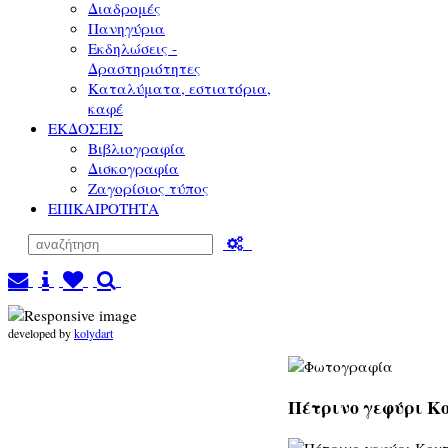
Διαδρομές
Πανηγύρια
Εκδηλώσεις -
Δραστηριότητες
Καταλύματα, εστιατόρια,
καφέ
ΕΚΔΟΣΕΙΣ
Βιβλιογραφία
Δισκογραφία
Ζαγορίσιος τύπος
ΕΠΙΚΑΙΡΟΤΗΤΑ
developed by
kolydart
Πέτρινο γεφύρι Κο