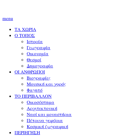
menu
ΤΑ ΧΩΡΙΑ
Ο ΤΟΠΟΣ
Ιστορία
Γεωγραφία
Οικονομία
Θεσμοί
Δημογραφία
ΟΙ ΑΝΘΡΩΠΟΙ
Βιογραφίες
Μουσική και χορός
Φαγητό
ΤΟ ΠΕΡΙΒΑΛΛΟΝ
Οικοσύστημα
Αρχιτεκτονική
Ναοί και μοναστήρια
Πέτρινα γεφύρια
Κοσμική ζωγραφική
ΠΕΡΙΗΓΗΣΗ