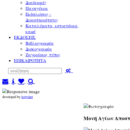
Διαδρομές
Πανηγύρια
Εκδηλώσεις -
Δραστηριότητες
Καταλύματα, εστιατόρια,
καφέ
ΕΚΔΟΣΕΙΣ
Βιβλιογραφία
Δισκογραφία
Ζαγορίσιος τύπος
ΕΠΙΚΑΙΡΟΤΗΤΑ
developed by
kolydart
Μονή Αγίων Αποστ