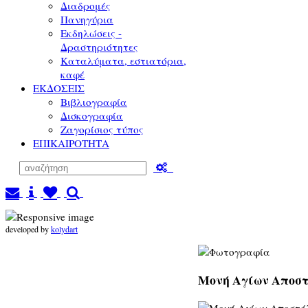
Διαδρομές
Πανηγύρια
Εκδηλώσεις -
Δραστηριότητες
Καταλύματα, εστιατόρια,
καφέ
ΕΚΔΟΣΕΙΣ
Βιβλιογραφία
Δισκογραφία
Ζαγορίσιος τύπος
ΕΠΙΚΑΙΡΟΤΗΤΑ
developed by
kolydart
Μονή Αγίων Αποστ