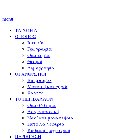
menu
ΤΑ ΧΩΡΙΑ
Ο ΤΟΠΟΣ
Ιστορία
Γεωγραφία
Οικονομία
Θεσμοί
Δημογραφία
ΟΙ ΑΝΘΡΩΠΟΙ
Βιογραφίες
Μουσική και χορός
Φαγητό
ΤΟ ΠΕΡΙΒΑΛΛΟΝ
Οικοσύστημα
Αρχιτεκτονική
Ναοί και μοναστήρια
Πέτρινα γεφύρια
Κοσμική ζωγραφική
ΠΕΡΙΗΓΗΣΗ