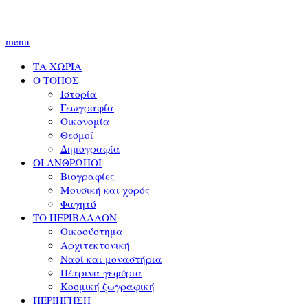
menu
ΤΑ ΧΩΡΙΑ
Ο ΤΟΠΟΣ
Ιστορία
Γεωγραφία
Οικονομία
Θεσμοί
Δημογραφία
ΟΙ ΑΝΘΡΩΠΟΙ
Βιογραφίες
Μουσική και χορός
Φαγητό
ΤΟ ΠΕΡΙΒΑΛΛΟΝ
Οικοσύστημα
Αρχιτεκτονική
Ναοί και μοναστήρια
Πέτρινα γεφύρια
Κοσμική ζωγραφική
ΠΕΡΙΗΓΗΣΗ