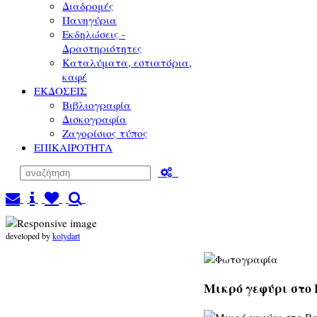
Διαδρομές
Πανηγύρια
Εκδηλώσεις -
Δραστηριότητες
Καταλύματα, εστιατόρια,
καφέ
ΕΚΔΟΣΕΙΣ
Βιβλιογραφία
Δισκογραφία
Ζαγορίσιος τύπος
ΕΠΙΚΑΙΡΟΤΗΤΑ
developed by
kolydart
Μικρό γεφύρι στο 