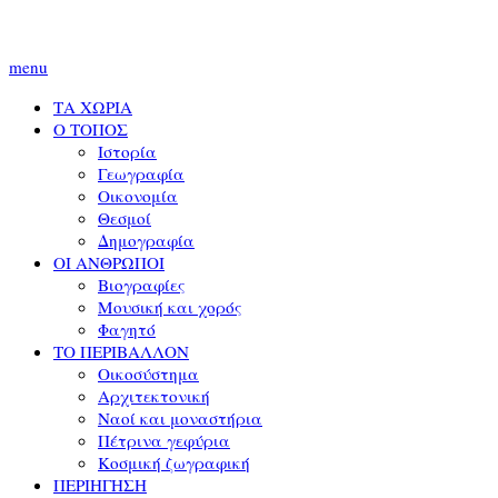
menu
ΤΑ ΧΩΡΙΑ
Ο ΤΟΠΟΣ
Ιστορία
Γεωγραφία
Οικονομία
Θεσμοί
Δημογραφία
ΟΙ ΑΝΘΡΩΠΟΙ
Βιογραφίες
Μουσική και χορός
Φαγητό
ΤΟ ΠΕΡΙΒΑΛΛΟΝ
Οικοσύστημα
Αρχιτεκτονική
Ναοί και μοναστήρια
Πέτρινα γεφύρια
Κοσμική ζωγραφική
ΠΕΡΙΗΓΗΣΗ