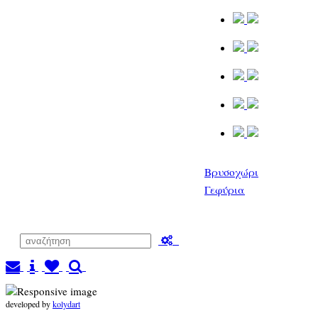
Βρυσοχώρι
Γεφύρια
developed by
kolydart