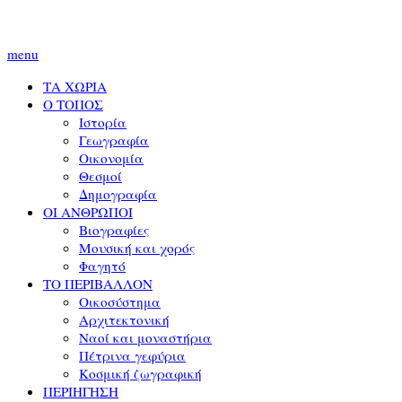
menu
ΤΑ ΧΩΡΙΑ
Ο ΤΟΠΟΣ
Ιστορία
Γεωγραφία
Οικονομία
Θεσμοί
Δημογραφία
ΟΙ ΑΝΘΡΩΠΟΙ
Βιογραφίες
Μουσική και χορός
Φαγητό
ΤΟ ΠΕΡΙΒΑΛΛΟΝ
Οικοσύστημα
Αρχιτεκτονική
Ναοί και μοναστήρια
Πέτρινα γεφύρια
Κοσμική ζωγραφική
ΠΕΡΙΗΓΗΣΗ