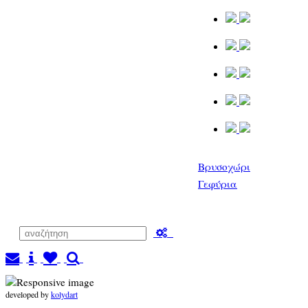
Βρυσοχώρι
Γεφύρια
developed by
kolydart