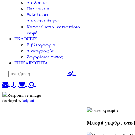
Διαδρομές
Πανηγύρια
Εκδηλώσεις -
Δραστηριότητες
Καταλύματα, εστιατόρια,
καφέ
ΕΚΔΟΣΕΙΣ
Βιβλιογραφία
Δισκογραφία
Ζαγορίσιος τύπος
ΕΠΙΚΑΙΡΟΤΗΤΑ
developed by
kolydart
Μικρό γεφύρι στο 