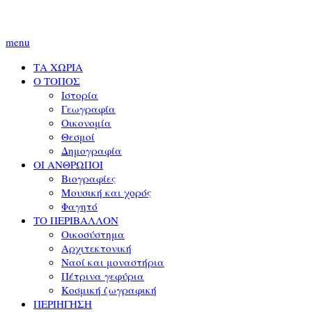
menu
ΤΑ ΧΩΡΙΑ
Ο ΤΟΠΟΣ
Ιστορία
Γεωγραφία
Οικονομία
Θεσμοί
Δημογραφία
ΟΙ ΑΝΘΡΩΠΟΙ
Βιογραφίες
Μουσική και χορός
Φαγητό
ΤΟ ΠΕΡΙΒΑΛΛΟΝ
Οικοσύστημα
Αρχιτεκτονική
Ναοί και μοναστήρια
Πέτρινα γεφύρια
Κοσμική ζωγραφική
ΠΕΡΙΗΓΗΣΗ