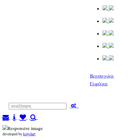
Βρυσοχώρι
Γεφύρια
developed by
kolydart