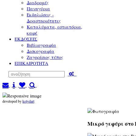
Διαδρομές
Πανηγύρια
Εκδηλώσεις -
Δραστηριότητες
Καταλύματα, εστιατόρια,
καφέ
ΕΚΔΟΣΕΙΣ
Βιβλιογραφία
Δισκογραφία
Ζαγορίσιος τύπος
ΕΠΙΚΑΙΡΟΤΗΤΑ
developed by
kolydart
Μικρό γεφύρι στο 