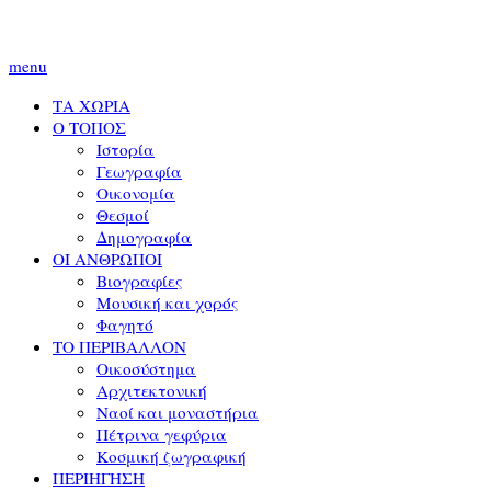
menu
ΤΑ ΧΩΡΙΑ
Ο ΤΟΠΟΣ
Ιστορία
Γεωγραφία
Οικονομία
Θεσμοί
Δημογραφία
ΟΙ ΑΝΘΡΩΠΟΙ
Βιογραφίες
Μουσική και χορός
Φαγητό
ΤΟ ΠΕΡΙΒΑΛΛΟΝ
Οικοσύστημα
Αρχιτεκτονική
Ναοί και μοναστήρια
Πέτρινα γεφύρια
Κοσμική ζωγραφική
ΠΕΡΙΗΓΗΣΗ