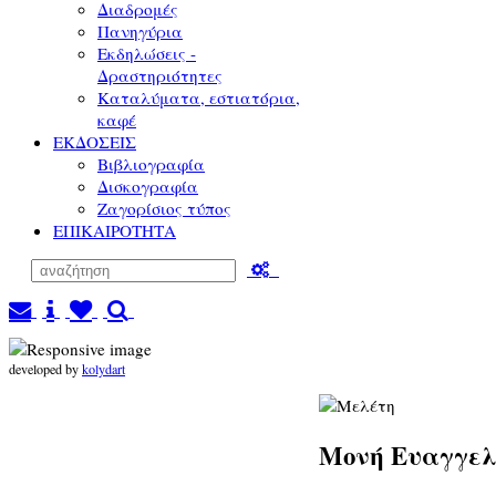
Διαδρομές
Πανηγύρια
Εκδηλώσεις -
Δραστηριότητες
Καταλύματα, εστιατόρια,
καφέ
ΕΚΔΟΣΕΙΣ
Βιβλιογραφία
Δισκογραφία
Ζαγορίσιος τύπος
ΕΠΙΚΑΙΡΟΤΗΤΑ
developed by
kolydart
Μονή Ευαγγελ