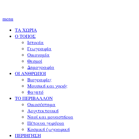
menu
ΤΑ ΧΩΡΙΑ
Ο ΤΟΠΟΣ
Ιστορία
Γεωγραφία
Οικονομία
Θεσμοί
Δημογραφία
ΟΙ ΑΝΘΡΩΠΟΙ
Βιογραφίες
Μουσική και χορός
Φαγητό
ΤΟ ΠΕΡΙΒΑΛΛΟΝ
Οικοσύστημα
Αρχιτεκτονική
Ναοί και μοναστήρια
Πέτρινα γεφύρια
Κοσμική ζωγραφική
ΠΕΡΙΗΓΗΣΗ