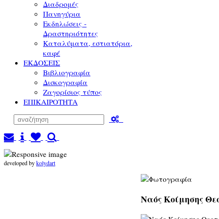
Διαδρομές
Πανηγύρια
Εκδηλώσεις -
Δραστηριότητες
Καταλύματα, εστιατόρια,
καφέ
ΕΚΔΟΣΕΙΣ
Βιβλιογραφία
Δισκογραφία
Ζαγορίσιος τύπος
ΕΠΙΚΑΙΡΟΤΗΤΑ
developed by
kolydart
Ναός Κοίμησης Θεο