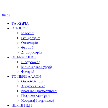
menu
ΤΑ ΧΩΡΙΑ
Ο ΤΟΠΟΣ
Ιστορία
Γεωγραφία
Οικονομία
Θεσμοί
Δημογραφία
ΟΙ ΑΝΘΡΩΠΟΙ
Βιογραφίες
Μουσική και χορός
Φαγητό
ΤΟ ΠΕΡΙΒΑΛΛΟΝ
Οικοσύστημα
Αρχιτεκτονική
Ναοί και μοναστήρια
Πέτρινα γεφύρια
Κοσμική ζωγραφική
ΠΕΡΙΗΓΗΣΗ