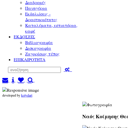
Διαδρομές
Πανηγύρια
Εκδηλώσεις -
Δραστηριότητες
Καταλύματα, εστιατόρια,
καφέ
ΕΚΔΟΣΕΙΣ
Βιβλιογραφία
Δισκογραφία
Ζαγορίσιος τύπος
ΕΠΙΚΑΙΡΟΤΗΤΑ
developed by
kolydart
Ναός Κοίμησης Θεο