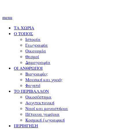
menu
ΤΑ ΧΩΡΙΑ
Ο ΤΟΠΟΣ
Ιστορία
Γεωγραφία
Οικονομία
Θεσμοί
Δημογραφία
ΟΙ ΑΝΘΡΩΠΟΙ
Βιογραφίες
Μουσική και χορός
Φαγητό
ΤΟ ΠΕΡΙΒΑΛΛΟΝ
Οικοσύστημα
Αρχιτεκτονική
Ναοί και μοναστήρια
Πέτρινα γεφύρια
Κοσμική ζωγραφική
ΠΕΡΙΗΓΗΣΗ