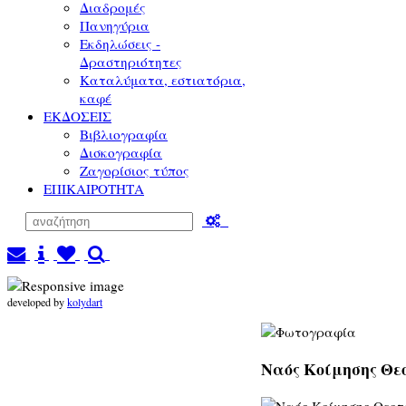
Διαδρομές
Πανηγύρια
Εκδηλώσεις -
Δραστηριότητες
Καταλύματα, εστιατόρια,
καφέ
ΕΚΔΟΣΕΙΣ
Βιβλιογραφία
Δισκογραφία
Ζαγορίσιος τύπος
ΕΠΙΚΑΙΡΟΤΗΤΑ
developed by
kolydart
Ναός Κοίμησης Θεο