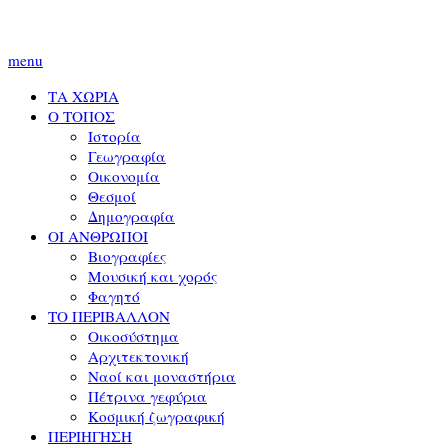
menu
ΤΑ ΧΩΡΙΑ
Ο ΤΟΠΟΣ
Ιστορία
Γεωγραφία
Οικονομία
Θεσμοί
Δημογραφία
ΟΙ ΑΝΘΡΩΠΟΙ
Βιογραφίες
Μουσική και χορός
Φαγητό
ΤΟ ΠΕΡΙΒΑΛΛΟΝ
Οικοσύστημα
Αρχιτεκτονική
Ναοί και μοναστήρια
Πέτρινα γεφύρια
Κοσμική ζωγραφική
ΠΕΡΙΗΓΗΣΗ