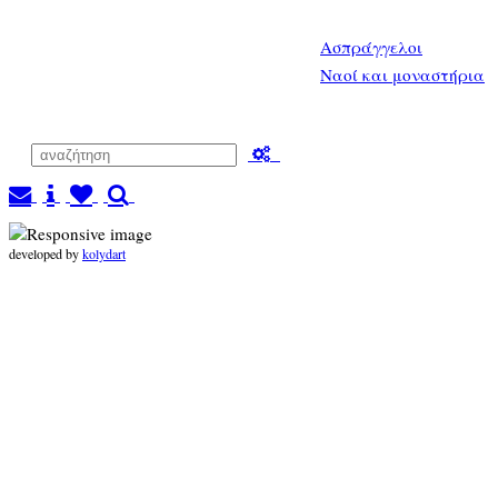
Ασπράγγελοι
Ναοί και μοναστήρια
developed by
kolydart