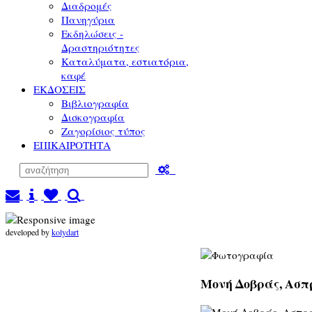
Διαδρομές
Πανηγύρια
Εκδηλώσεις -
Δραστηριότητες
Καταλύματα, εστιατόρια,
καφέ
ΕΚΔΟΣΕΙΣ
Βιβλιογραφία
Δισκογραφία
Ζαγορίσιος τύπος
ΕΠΙΚΑΙΡΟΤΗΤΑ
developed by
kolydart
Μονή Δοβράς, Ασπρ