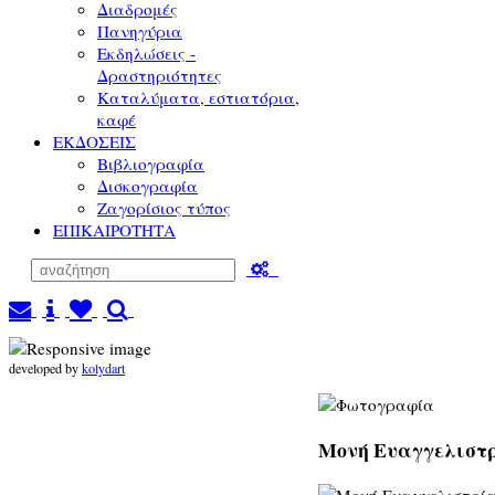
Διαδρομές
Πανηγύρια
Εκδηλώσεις -
Δραστηριότητες
Καταλύματα, εστιατόρια,
καφέ
ΕΚΔΟΣΕΙΣ
Βιβλιογραφία
Δισκογραφία
Ζαγορίσιος τύπος
ΕΠΙΚΑΙΡΟΤΗΤΑ
developed by
kolydart
Μονή Ευαγγελιστρ