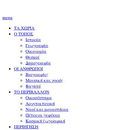
menu
ΤΑ ΧΩΡΙΑ
Ο ΤΟΠΟΣ
Ιστορία
Γεωγραφία
Οικονομία
Θεσμοί
Δημογραφία
ΟΙ ΑΝΘΡΩΠΟΙ
Βιογραφίες
Μουσική και χορός
Φαγητό
ΤΟ ΠΕΡΙΒΑΛΛΟΝ
Οικοσύστημα
Αρχιτεκτονική
Ναοί και μοναστήρια
Πέτρινα γεφύρια
Κοσμική ζωγραφική
ΠΕΡΙΗΓΗΣΗ