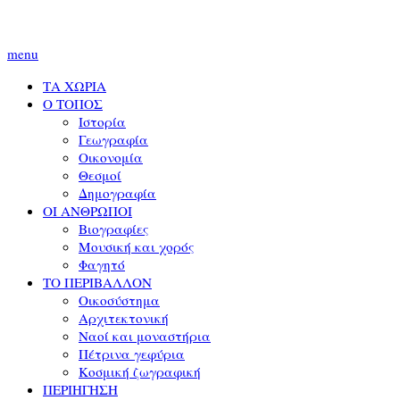
menu
ΤΑ ΧΩΡΙΑ
Ο ΤΟΠΟΣ
Ιστορία
Γεωγραφία
Οικονομία
Θεσμοί
Δημογραφία
ΟΙ ΑΝΘΡΩΠΟΙ
Βιογραφίες
Μουσική και χορός
Φαγητό
ΤΟ ΠΕΡΙΒΑΛΛΟΝ
Οικοσύστημα
Αρχιτεκτονική
Ναοί και μοναστήρια
Πέτρινα γεφύρια
Κοσμική ζωγραφική
ΠΕΡΙΗΓΗΣΗ