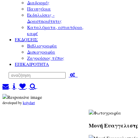
Διαδρομές
Πανηγύρια
Εκδηλώσεις -
Δραστηριότητες
Καταλύματα, εστιατόρια,
καφέ
ΕΚΔΟΣΕΙΣ
Βιβλιογραφία
Δισκογραφία
Ζαγορίσιος τύπος
ΕΠΙΚΑΙΡΟΤΗΤΑ
developed by
kolydart
Μονή Ευαγγελιστρ