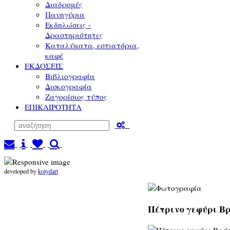
Διαδρομές
Πανηγύρια
Εκδηλώσεις -
Δραστηριότητες
Καταλύματα, εστιατόρια,
καφέ
ΕΚΔΟΣΕΙΣ
Βιβλιογραφία
Δισκογραφία
Ζαγορίσιος τύπος
ΕΠΙΚΑΙΡΟΤΗΤΑ
developed by
kolydart
Πέτρινο γεφύρι Βρ