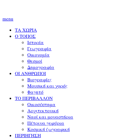
menu
ΤΑ ΧΩΡΙΑ
Ο ΤΟΠΟΣ
Ιστορία
Γεωγραφία
Οικονομία
Θεσμοί
Δημογραφία
ΟΙ ΑΝΘΡΩΠΟΙ
Βιογραφίες
Μουσική και χορός
Φαγητό
ΤΟ ΠΕΡΙΒΑΛΛΟΝ
Οικοσύστημα
Αρχιτεκτονική
Ναοί και μοναστήρια
Πέτρινα γεφύρια
Κοσμική ζωγραφική
ΠΕΡΙΗΓΗΣΗ