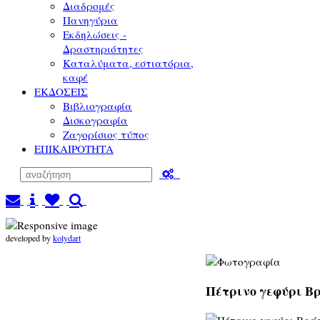
Διαδρομές
Πανηγύρια
Εκδηλώσεις -
Δραστηριότητες
Καταλύματα, εστιατόρια,
καφέ
ΕΚΔΟΣΕΙΣ
Βιβλιογραφία
Δισκογραφία
Ζαγορίσιος τύπος
ΕΠΙΚΑΙΡΟΤΗΤΑ
developed by
kolydart
Πέτρινο γεφύρι Βρ