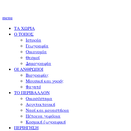
menu
ΤΑ ΧΩΡΙΑ
Ο ΤΟΠΟΣ
Ιστορία
Γεωγραφία
Οικονομία
Θεσμοί
Δημογραφία
ΟΙ ΑΝΘΡΩΠΟΙ
Βιογραφίες
Μουσική και χορός
Φαγητό
ΤΟ ΠΕΡΙΒΑΛΛΟΝ
Οικοσύστημα
Αρχιτεκτονική
Ναοί και μοναστήρια
Πέτρινα γεφύρια
Κοσμική ζωγραφική
ΠΕΡΙΗΓΗΣΗ