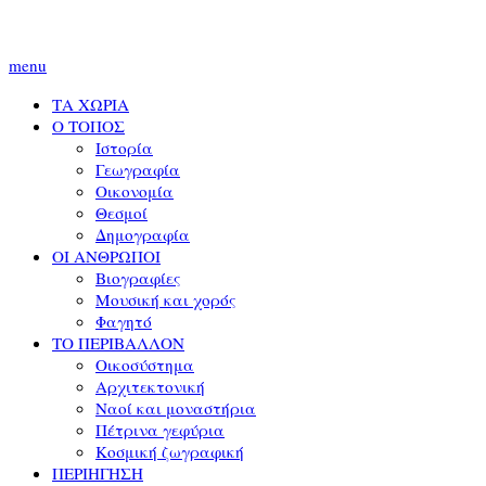
menu
ΤΑ ΧΩΡΙΑ
Ο ΤΟΠΟΣ
Ιστορία
Γεωγραφία
Οικονομία
Θεσμοί
Δημογραφία
ΟΙ ΑΝΘΡΩΠΟΙ
Βιογραφίες
Μουσική και χορός
Φαγητό
ΤΟ ΠΕΡΙΒΑΛΛΟΝ
Οικοσύστημα
Αρχιτεκτονική
Ναοί και μοναστήρια
Πέτρινα γεφύρια
Κοσμική ζωγραφική
ΠΕΡΙΗΓΗΣΗ