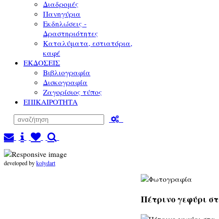
Διαδρομές
Πανηγύρια
Εκδηλώσεις -
Δραστηριότητες
Καταλύματα, εστιατόρια,
καφέ
ΕΚΔΟΣΕΙΣ
Βιβλιογραφία
Δισκογραφία
Ζαγορίσιος τύπος
ΕΠΙΚΑΙΡΟΤΗΤΑ
developed by
kolydart
Πέτρινο γεφύρι στ