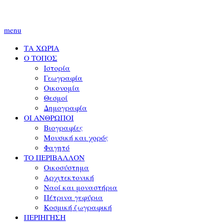
menu
ΤΑ ΧΩΡΙΑ
Ο ΤΟΠΟΣ
Ιστορία
Γεωγραφία
Οικονομία
Θεσμοί
Δημογραφία
ΟΙ ΑΝΘΡΩΠΟΙ
Βιογραφίες
Μουσική και χορός
Φαγητό
ΤΟ ΠΕΡΙΒΑΛΛΟΝ
Οικοσύστημα
Αρχιτεκτονική
Ναοί και μοναστήρια
Πέτρινα γεφύρια
Κοσμική ζωγραφική
ΠΕΡΙΗΓΗΣΗ