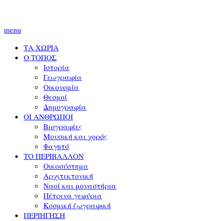
menu
ΤΑ ΧΩΡΙΑ
Ο ΤΟΠΟΣ
Ιστορία
Γεωγραφία
Οικονομία
Θεσμοί
Δημογραφία
ΟΙ ΑΝΘΡΩΠΟΙ
Βιογραφίες
Μουσική και χορός
Φαγητό
ΤΟ ΠΕΡΙΒΑΛΛΟΝ
Οικοσύστημα
Αρχιτεκτονική
Ναοί και μοναστήρια
Πέτρινα γεφύρια
Κοσμική ζωγραφική
ΠΕΡΙΗΓΗΣΗ