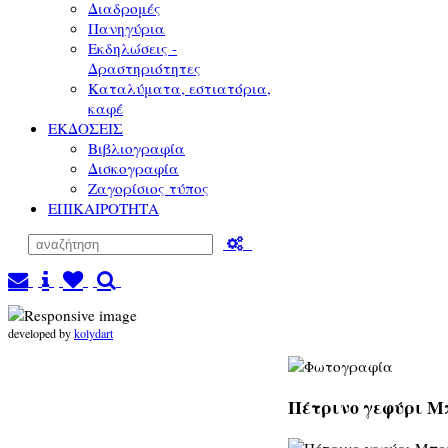
Διαδρομές
Πανηγύρια
Εκδηλώσεις -
Δραστηριότητες
Καταλύματα, εστιατόρια,
καφέ
ΕΚΔΟΣΕΙΣ
Βιβλιογραφία
Δισκογραφία
Ζαγορίσιος τύπος
ΕΠΙΚΑΙΡΟΤΗΤΑ
developed by
kolydart
Πέτρινο γεφύρι Μπ