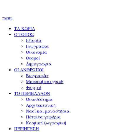
menu
ΤΑ ΧΩΡΙΑ
Ο ΤΟΠΟΣ
Ιστορία
Γεωγραφία
Οικονομία
Θεσμοί
Δημογραφία
ΟΙ ΑΝΘΡΩΠΟΙ
Βιογραφίες
Μουσική και χορός
Φαγητό
ΤΟ ΠΕΡΙΒΑΛΛΟΝ
Οικοσύστημα
Αρχιτεκτονική
Ναοί και μοναστήρια
Πέτρινα γεφύρια
Κοσμική ζωγραφική
ΠΕΡΙΗΓΗΣΗ