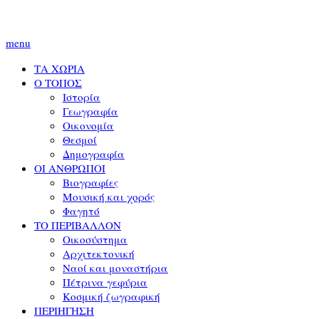
menu
ΤΑ ΧΩΡΙΑ
Ο ΤΟΠΟΣ
Ιστορία
Γεωγραφία
Οικονομία
Θεσμοί
Δημογραφία
ΟΙ ΑΝΘΡΩΠΟΙ
Βιογραφίες
Μουσική και χορός
Φαγητό
ΤΟ ΠΕΡΙΒΑΛΛΟΝ
Οικοσύστημα
Αρχιτεκτονική
Ναοί και μοναστήρια
Πέτρινα γεφύρια
Κοσμική ζωγραφική
ΠΕΡΙΗΓΗΣΗ