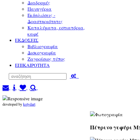
Διαδρομές
Πανηγύρια
Εκδηλώσεις -
Δραστηριότητες
Καταλύματα, εστιατόρια,
καφέ
ΕΚΔΟΣΕΙΣ
Βιβλιογραφία
Δισκογραφία
Ζαγορίσιος τύπος
ΕΠΙΚΑΙΡΟΤΗΤΑ
developed by
kolydart
Πέτρινο γεφύρι Μπ