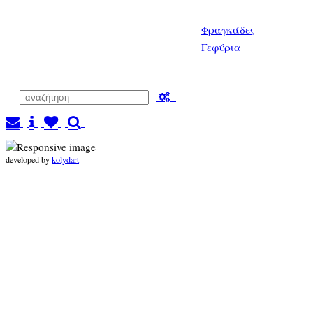
Φραγκάδες
Γεφύρια
developed by
kolydart