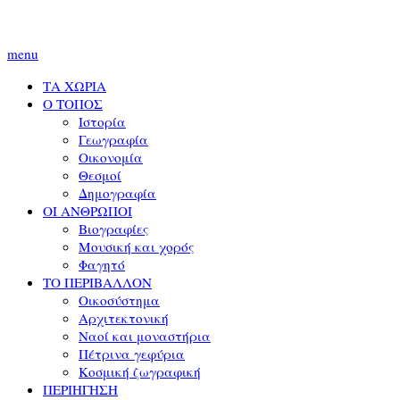
menu
ΤΑ ΧΩΡΙΑ
Ο ΤΟΠΟΣ
Ιστορία
Γεωγραφία
Οικονομία
Θεσμοί
Δημογραφία
ΟΙ ΑΝΘΡΩΠΟΙ
Βιογραφίες
Μουσική και χορός
Φαγητό
ΤΟ ΠΕΡΙΒΑΛΛΟΝ
Οικοσύστημα
Αρχιτεκτονική
Ναοί και μοναστήρια
Πέτρινα γεφύρια
Κοσμική ζωγραφική
ΠΕΡΙΗΓΗΣΗ