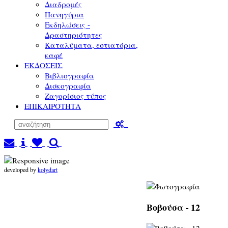
Διαδρομές
Πανηγύρια
Εκδηλώσεις -
Δραστηριότητες
Καταλύματα, εστιατόρια,
καφέ
ΕΚΔΟΣΕΙΣ
Βιβλιογραφία
Δισκογραφία
Ζαγορίσιος τύπος
ΕΠΙΚΑΙΡΟΤΗΤΑ
developed by
kolydart
Βοβούσα - 12