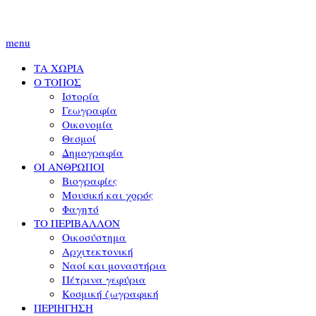
menu
ΤΑ ΧΩΡΙΑ
Ο ΤΟΠΟΣ
Ιστορία
Γεωγραφία
Οικονομία
Θεσμοί
Δημογραφία
ΟΙ ΑΝΘΡΩΠΟΙ
Βιογραφίες
Μουσική και χορός
Φαγητό
ΤΟ ΠΕΡΙΒΑΛΛΟΝ
Οικοσύστημα
Αρχιτεκτονική
Ναοί και μοναστήρια
Πέτρινα γεφύρια
Κοσμική ζωγραφική
ΠΕΡΙΗΓΗΣΗ