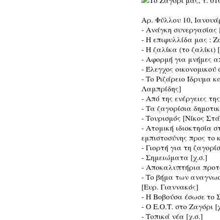
Αρ. Φύλλου 10, Ιανουά
- Ανάγκη συνεργασίας 
- Η επιφυλλίδα μας : 
- Η ζαλίκα (το ζαλίκι)
- Αφορμή για μνήμες α
- Έλεγχος οικονομικού 
- Το Ριζάρειο Ίδρυμα κ
Λαμπρίδης]
- Από της ενέργειες τη
- Τα ζαγορίσια δημοτ
- Τουρισμός [Νίκος Στ
- Ατομική ιδιοκτησία 
εμπιστοσύνης προς το 
- Γιορτή για τη ζαγορί
- Σημειώματα [χ.σ.]
- Αποκαλυπτήρια προτ
- Το βήμα των αναγνωσ
[Ευρ. Γιαννακός]
- Η Βοβούσα έσωσε το 
- Ο Ε.Ο.Τ. στο Ζαγόρι [χ
- Τοπικά νέα [χ.σ.]