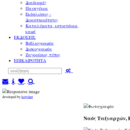
Διαδρομές
Πανηγύρια
Εκδηλώσεις -
Δραστηριότητες
Καταλύματα, εστιατόρια,
καφέ
ΕΚΔΟΣΕΙΣ
Βιβλιογραφία
Δισκογραφία
Ζαγορίσιος τύπος
ΕΠΙΚΑΙΡΟΤΗΤΑ
developed by
kolydart
Ναός Ταξιαρχών, Κ