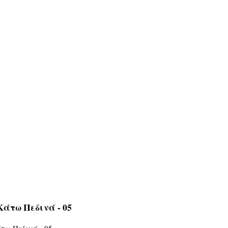
άτω Πεδινά - 05