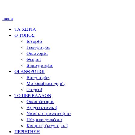
menu
ΤΑ ΧΩΡΙΑ
Ο ΤΟΠΟΣ
Ιστορία
Γεωγραφία
Οικονομία
Θεσμοί
Δημογραφία
ΟΙ ΑΝΘΡΩΠΟΙ
Βιογραφίες
Μουσική και χορός
Φαγητό
ΤΟ ΠΕΡΙΒΑΛΛΟΝ
Οικοσύστημα
Αρχιτεκτονική
Ναοί και μοναστήρια
Πέτρινα γεφύρια
Κοσμική ζωγραφική
ΠΕΡΙΗΓΗΣΗ