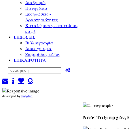
Διαδρομές
Πανηγύρια
Εκδηλώσεις -
Δραστηριότητες
Καταλύματα, εστιατόρια,
καφέ
ΕΚΔΟΣΕΙΣ
Βιβλιογραφία
Δισκογραφία
Ζαγορίσιος τύπος
ΕΠΙΚΑΙΡΟΤΗΤΑ
developed by
kolydart
Ναός Ταξιαρχών, Κ