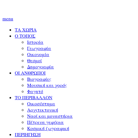
menu
ΤΑ ΧΩΡΙΑ
Ο ΤΟΠΟΣ
Ιστορία
Γεωγραφία
Οικονομία
Θεσμοί
Δημογραφία
ΟΙ ΑΝΘΡΩΠΟΙ
Βιογραφίες
Μουσική και χορός
Φαγητό
ΤΟ ΠΕΡΙΒΑΛΛΟΝ
Οικοσύστημα
Αρχιτεκτονική
Ναοί και μοναστήρια
Πέτρινα γεφύρια
Κοσμική ζωγραφική
ΠΕΡΙΗΓΗΣΗ