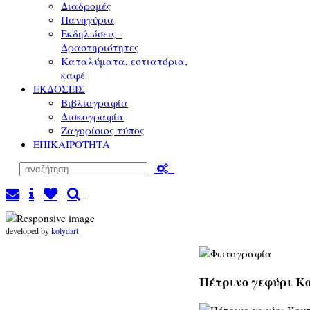
Διαδρομές
Πανηγύρια
Εκδηλώσεις -
Δραστηριότητες
Καταλύματα, εστιατόρια,
καφέ
ΕΚΔΟΣΕΙΣ
Βιβλιογραφία
Δισκογραφία
Ζαγορίσιος τύπος
ΕΠΙΚΑΙΡΟΤΗΤΑ
developed by
kolydart
Πέτρινο γεφύρι Κο