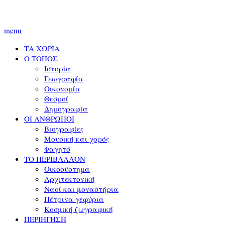
menu
ΤΑ ΧΩΡΙΑ
Ο ΤΟΠΟΣ
Ιστορία
Γεωγραφία
Οικονομία
Θεσμοί
Δημογραφία
ΟΙ ΑΝΘΡΩΠΟΙ
Βιογραφίες
Μουσική και χορός
Φαγητό
ΤΟ ΠΕΡΙΒΑΛΛΟΝ
Οικοσύστημα
Αρχιτεκτονική
Ναοί και μοναστήρια
Πέτρινα γεφύρια
Κοσμική ζωγραφική
ΠΕΡΙΗΓΗΣΗ