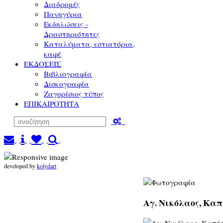
Διαδρομές
Πανηγύρια
Εκδηλώσεις -
Δραστηριότητες
Καταλύματα, εστιατόρια,
καφέ
ΕΚΔΟΣΕΙΣ
Βιβλιογραφία
Δισκογραφία
Ζαγορίσιος τύπος
ΕΠΙΚΑΙΡΟΤΗΤΑ
developed by
kolydart
Αγ. Νικόλαος, Καπέ