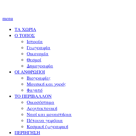
menu
ΤΑ ΧΩΡΙΑ
Ο ΤΟΠΟΣ
Ιστορία
Γεωγραφία
Οικονομία
Θεσμοί
Δημογραφία
ΟΙ ΑΝΘΡΩΠΟΙ
Βιογραφίες
Μουσική και χορός
Φαγητό
ΤΟ ΠΕΡΙΒΑΛΛΟΝ
Οικοσύστημα
Αρχιτεκτονική
Ναοί και μοναστήρια
Πέτρινα γεφύρια
Κοσμική ζωγραφική
ΠΕΡΙΗΓΗΣΗ