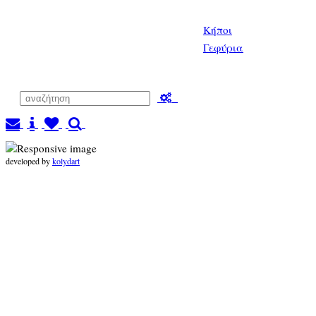
Κήποι
Γεφύρια
developed by
kolydart