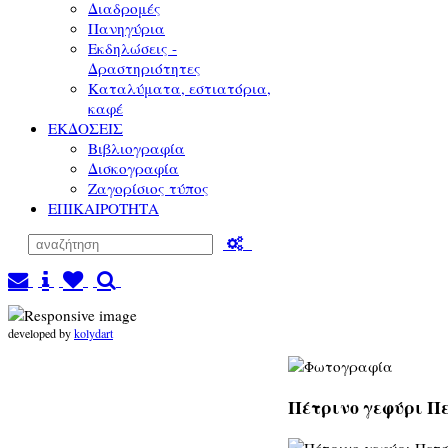
Διαδρομές
Πανηγύρια
Εκδηλώσεις -
Δραστηριότητες
Καταλύματα, εστιατόρια,
καφέ
ΕΚΔΟΣΕΙΣ
Βιβλιογραφία
Δισκογραφία
Ζαγορίσιος τύπος
ΕΠΙΚΑΙΡΟΤΗΤΑ
developed by
kolydart
Πέτρινο γεφύρι Πε