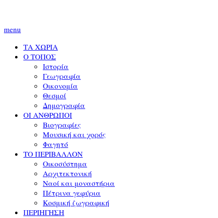
menu
ΤΑ ΧΩΡΙΑ
Ο ΤΟΠΟΣ
Ιστορία
Γεωγραφία
Οικονομία
Θεσμοί
Δημογραφία
ΟΙ ΑΝΘΡΩΠΟΙ
Βιογραφίες
Μουσική και χορός
Φαγητό
ΤΟ ΠΕΡΙΒΑΛΛΟΝ
Οικοσύστημα
Αρχιτεκτονική
Ναοί και μοναστήρια
Πέτρινα γεφύρια
Κοσμική ζωγραφική
ΠΕΡΙΗΓΗΣΗ