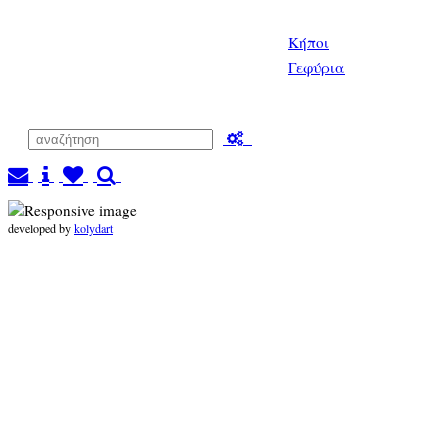
Κήποι
Γεφύρια
developed by
kolydart