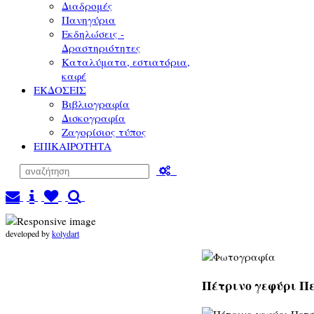
Διαδρομές
Πανηγύρια
Εκδηλώσεις -
Δραστηριότητες
Καταλύματα, εστιατόρια,
καφέ
ΕΚΔΟΣΕΙΣ
Βιβλιογραφία
Δισκογραφία
Ζαγορίσιος τύπος
ΕΠΙΚΑΙΡΟΤΗΤΑ
developed by
kolydart
Πέτρινο γεφύρι Πε