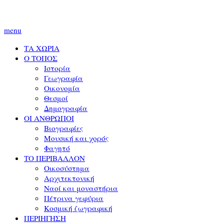
menu
ΤΑ ΧΩΡΙΑ
Ο ΤΟΠΟΣ
Ιστορία
Γεωγραφία
Οικονομία
Θεσμοί
Δημογραφία
ΟΙ ΑΝΘΡΩΠΟΙ
Βιογραφίες
Μουσική και χορός
Φαγητό
ΤΟ ΠΕΡΙΒΑΛΛΟΝ
Οικοσύστημα
Αρχιτεκτονική
Ναοί και μοναστήρια
Πέτρινα γεφύρια
Κοσμική ζωγραφική
ΠΕΡΙΗΓΗΣΗ