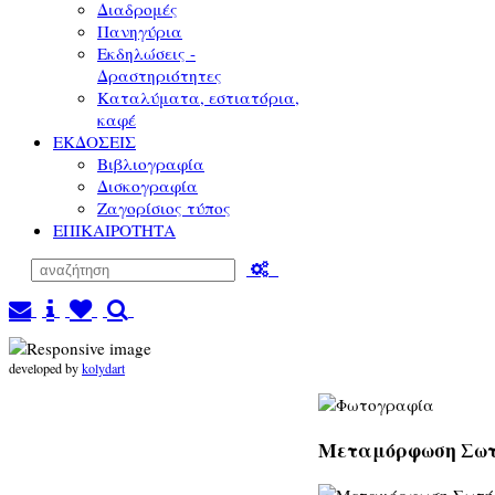
Διαδρομές
Πανηγύρια
Εκδηλώσεις -
Δραστηριότητες
Καταλύματα, εστιατόρια,
καφέ
ΕΚΔΟΣΕΙΣ
Βιβλιογραφία
Δισκογραφία
Ζαγορίσιος τύπος
ΕΠΙΚΑΙΡΟΤΗΤΑ
developed by
kolydart
Μεταμόρφωση Σωτ