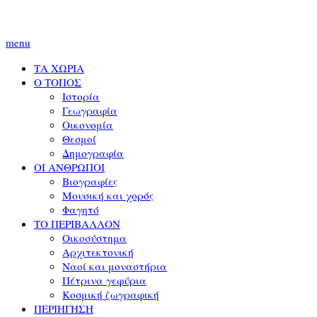
menu
ΤΑ ΧΩΡΙΑ
Ο ΤΟΠΟΣ
Ιστορία
Γεωγραφία
Οικονομία
Θεσμοί
Δημογραφία
ΟΙ ΑΝΘΡΩΠΟΙ
Βιογραφίες
Μουσική και χορός
Φαγητό
ΤΟ ΠΕΡΙΒΑΛΛΟΝ
Οικοσύστημα
Αρχιτεκτονική
Ναοί και μοναστήρια
Πέτρινα γεφύρια
Κοσμική ζωγραφική
ΠΕΡΙΗΓΗΣΗ