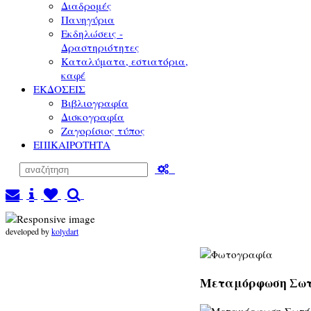
Διαδρομές
Πανηγύρια
Εκδηλώσεις -
Δραστηριότητες
Καταλύματα, εστιατόρια,
καφέ
ΕΚΔΟΣΕΙΣ
Βιβλιογραφία
Δισκογραφία
Ζαγορίσιος τύπος
ΕΠΙΚΑΙΡΟΤΗΤΑ
developed by
kolydart
Μεταμόρφωση Σωτ