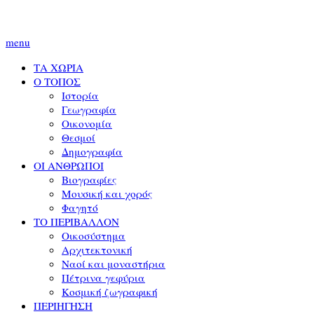
menu
ΤΑ ΧΩΡΙΑ
Ο ΤΟΠΟΣ
Ιστορία
Γεωγραφία
Οικονομία
Θεσμοί
Δημογραφία
ΟΙ ΑΝΘΡΩΠΟΙ
Βιογραφίες
Μουσική και χορός
Φαγητό
ΤΟ ΠΕΡΙΒΑΛΛΟΝ
Οικοσύστημα
Αρχιτεκτονική
Ναοί και μοναστήρια
Πέτρινα γεφύρια
Κοσμική ζωγραφική
ΠΕΡΙΗΓΗΣΗ