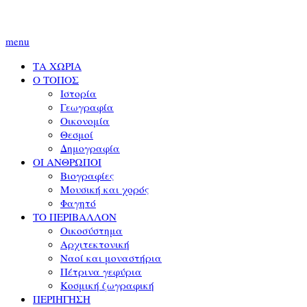
menu
ΤΑ ΧΩΡΙΑ
Ο ΤΟΠΟΣ
Ιστορία
Γεωγραφία
Οικονομία
Θεσμοί
Δημογραφία
ΟΙ ΑΝΘΡΩΠΟΙ
Βιογραφίες
Μουσική και χορός
Φαγητό
ΤΟ ΠΕΡΙΒΑΛΛΟΝ
Οικοσύστημα
Αρχιτεκτονική
Ναοί και μοναστήρια
Πέτρινα γεφύρια
Κοσμική ζωγραφική
ΠΕΡΙΗΓΗΣΗ