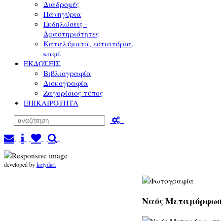
Διαδρομές
Πανηγύρια
Εκδηλώσεις -
Δραστηριότητες
Καταλύματα, εστιατόρια,
καφέ
ΕΚΔΟΣΕΙΣ
Βιβλιογραφία
Δισκογραφία
Ζαγορίσιος τύπος
ΕΠΙΚΑΙΡΟΤΗΤΑ
developed by
kolydart
Ναός Μεταμόρφωση