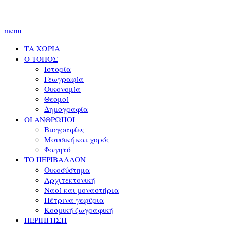
menu
ΤΑ ΧΩΡΙΑ
Ο ΤΟΠΟΣ
Ιστορία
Γεωγραφία
Οικονομία
Θεσμοί
Δημογραφία
ΟΙ ΑΝΘΡΩΠΟΙ
Βιογραφίες
Μουσική και χορός
Φαγητό
ΤΟ ΠΕΡΙΒΑΛΛΟΝ
Οικοσύστημα
Αρχιτεκτονική
Ναοί και μοναστήρια
Πέτρινα γεφύρια
Κοσμική ζωγραφική
ΠΕΡΙΗΓΗΣΗ