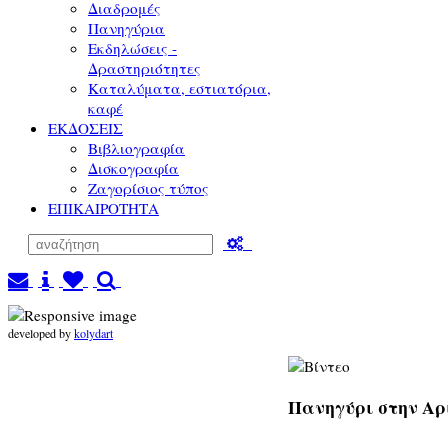
Διαδρομές
Πανηγύρια
Εκδηλώσεις -
Δραστηριότητες
Καταλύματα, εστιατόρια,
καφέ
ΕΚΔΟΣΕΙΣ
Βιβλιογραφία
Δισκογραφία
Ζαγορίσιος τύπος
ΕΠΙΚΑΙΡΟΤΗΤΑ
developed by
kolydart
Πανηγύρι στην Αρί