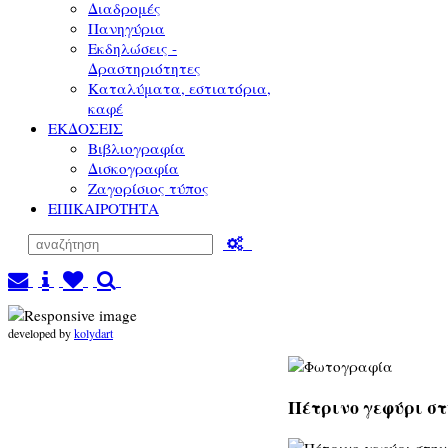
Διαδρομές
Πανηγύρια
Εκδηλώσεις -
Δραστηριότητες
Καταλύματα, εστιατόρια,
καφέ
ΕΚΔΟΣΕΙΣ
Βιβλιογραφία
Δισκογραφία
Ζαγορίσιος τύπος
ΕΠΙΚΑΙΡΟΤΗΤΑ
developed by
kolydart
Πέτρινο γεφύρι στ