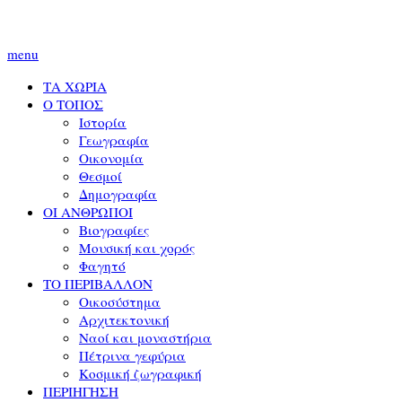
menu
ΤΑ ΧΩΡΙΑ
Ο ΤΟΠΟΣ
Ιστορία
Γεωγραφία
Οικονομία
Θεσμοί
Δημογραφία
ΟΙ ΑΝΘΡΩΠΟΙ
Βιογραφίες
Μουσική και χορός
Φαγητό
ΤΟ ΠΕΡΙΒΑΛΛΟΝ
Οικοσύστημα
Αρχιτεκτονική
Ναοί και μοναστήρια
Πέτρινα γεφύρια
Κοσμική ζωγραφική
ΠΕΡΙΗΓΗΣΗ