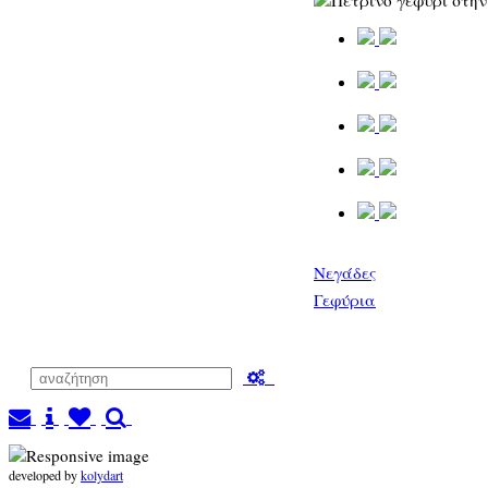
Νεγάδες
Γεφύρια
developed by
kolydart