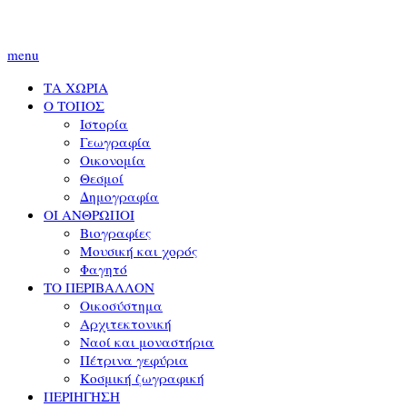
menu
ΤΑ ΧΩΡΙΑ
Ο ΤΟΠΟΣ
Ιστορία
Γεωγραφία
Οικονομία
Θεσμοί
Δημογραφία
ΟΙ ΑΝΘΡΩΠΟΙ
Βιογραφίες
Μουσική και χορός
Φαγητό
ΤΟ ΠΕΡΙΒΑΛΛΟΝ
Οικοσύστημα
Αρχιτεκτονική
Ναοί και μοναστήρια
Πέτρινα γεφύρια
Κοσμική ζωγραφική
ΠΕΡΙΗΓΗΣΗ