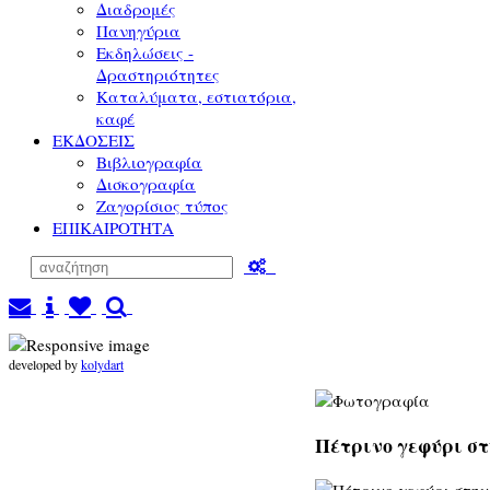
Διαδρομές
Πανηγύρια
Εκδηλώσεις -
Δραστηριότητες
Καταλύματα, εστιατόρια,
καφέ
ΕΚΔΟΣΕΙΣ
Βιβλιογραφία
Δισκογραφία
Ζαγορίσιος τύπος
ΕΠΙΚΑΙΡΟΤΗΤΑ
developed by
kolydart
Πέτρινο γεφύρι στ