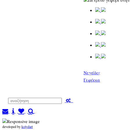
Νεγάδες
Γεφύρια
developed by
kolydart