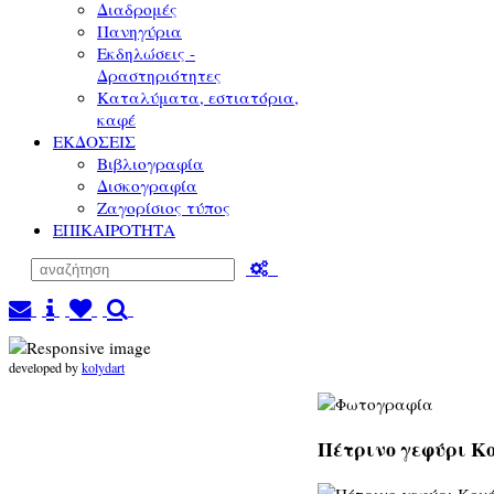
Διαδρομές
Πανηγύρια
Εκδηλώσεις -
Δραστηριότητες
Καταλύματα, εστιατόρια,
καφέ
ΕΚΔΟΣΕΙΣ
Βιβλιογραφία
Δισκογραφία
Ζαγορίσιος τύπος
ΕΠΙΚΑΙΡΟΤΗΤΑ
developed by
kolydart
Πέτρινο γεφύρι Κο