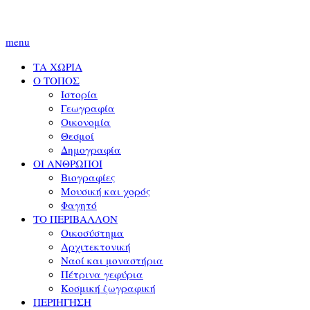
menu
ΤΑ ΧΩΡΙΑ
Ο ΤΟΠΟΣ
Ιστορία
Γεωγραφία
Οικονομία
Θεσμοί
Δημογραφία
ΟΙ ΑΝΘΡΩΠΟΙ
Βιογραφίες
Μουσική και χορός
Φαγητό
ΤΟ ΠΕΡΙΒΑΛΛΟΝ
Οικοσύστημα
Αρχιτεκτονική
Ναοί και μοναστήρια
Πέτρινα γεφύρια
Κοσμική ζωγραφική
ΠΕΡΙΗΓΗΣΗ