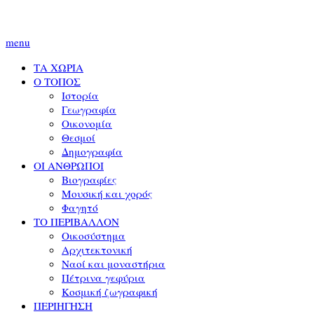
menu
ΤΑ ΧΩΡΙΑ
Ο ΤΟΠΟΣ
Ιστορία
Γεωγραφία
Οικονομία
Θεσμοί
Δημογραφία
ΟΙ ΑΝΘΡΩΠΟΙ
Βιογραφίες
Μουσική και χορός
Φαγητό
ΤΟ ΠΕΡΙΒΑΛΛΟΝ
Οικοσύστημα
Αρχιτεκτονική
Ναοί και μοναστήρια
Πέτρινα γεφύρια
Κοσμική ζωγραφική
ΠΕΡΙΗΓΗΣΗ