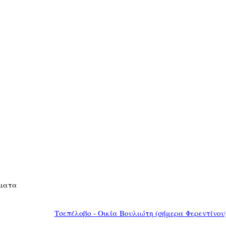
σματα
Τσεπέλοβο - Οικία Βουλιώτη (σήμερα Φερεντίνου