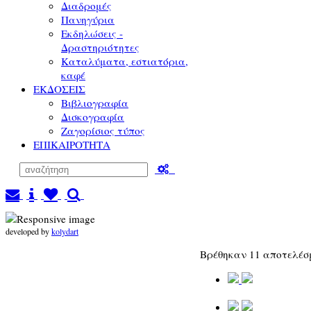
Διαδρομές
Πανηγύρια
Εκδηλώσεις -
Δραστηριότητες
Καταλύματα, εστιατόρια,
καφέ
ΕΚΔΟΣΕΙΣ
Βιβλιογραφία
Δισκογραφία
Ζαγορίσιος τύπος
ΕΠΙΚΑΙΡΟΤΗΤΑ
developed by
kolydart
Βρέθηκαν 11 αποτελέ